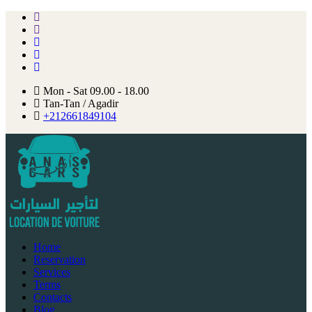
Mon - Sat 09.00 - 18.00
Tan-Tan / Agadir
+212661849104
Home
Reservation
Services
Terms
Contacts
Blog