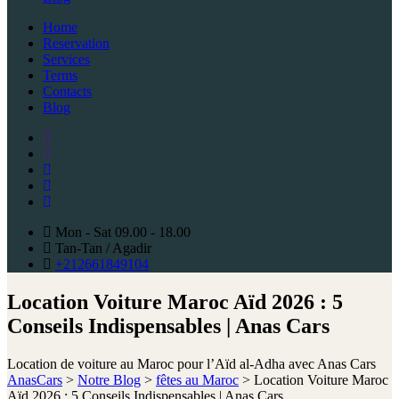
Home
Reservation
Services
Terms
Contacts
Blog
Mon - Sat 09.00 - 18.00
Tan-Tan / Agadir
+212661849104
Location Voiture Maroc Aïd 2026 : 5
Conseils Indispensables | Anas Cars
Location de voiture au Maroc pour l’Aïd al-Adha avec Anas Cars
AnasCars
>
Notre Blog
>
fêtes au Maroc
>
Location Voiture Maroc
Aïd 2026 : 5 Conseils Indispensables | Anas Cars