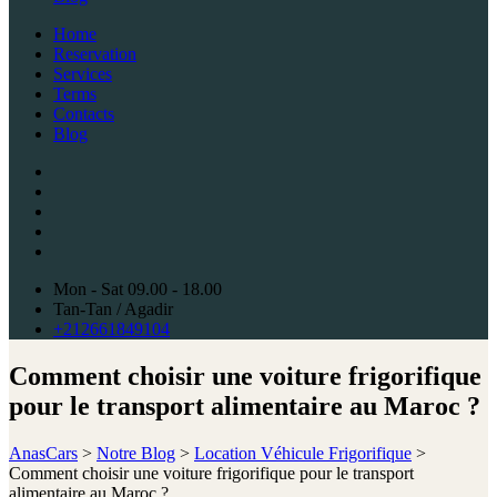
Home
Reservation
Services
Terms
Contacts
Blog
Mon - Sat 09.00 - 18.00
Tan-Tan / Agadir
+212661849104
Comment choisir une voiture frigorifique
pour le transport alimentaire au Maroc ?
AnasCars
>
Notre Blog
>
Location Véhicule Frigorifique
>
Comment choisir une voiture frigorifique pour le transport
alimentaire au Maroc ?