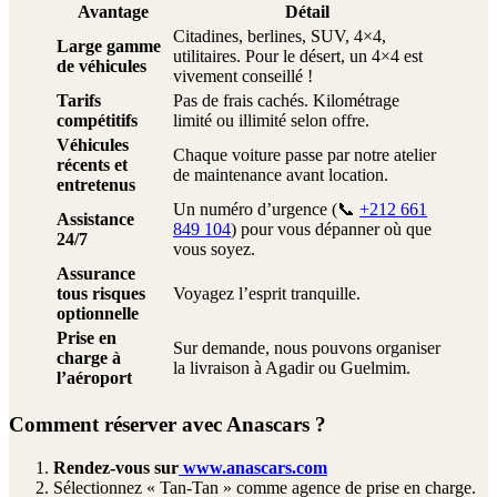
Avantage
Détail
Citadines, berlines, SUV, 4×4,
Large gamme
utilitaires. Pour le désert, un 4×4 est
de véhicules
vivement conseillé !
Tarifs
Pas de frais cachés. Kilométrage
compétitifs
limité ou illimité selon offre.
Véhicules
Chaque voiture passe par notre atelier
récents et
de maintenance avant location.
entretenus
Un numéro d’urgence (📞
+212 661
Assistance
849 104
) pour vous dépanner où que
24/7
vous soyez.
Assurance
tous risques
Voyagez l’esprit tranquille.
optionnelle
Prise en
Sur demande, nous pouvons organiser
charge à
la livraison à Agadir ou Guelmim.
l’aéroport
Comment réserver avec Anascars ?
Rendez-vous sur
www.anascars.com
Sélectionnez « Tan-Tan » comme agence de prise en charge.