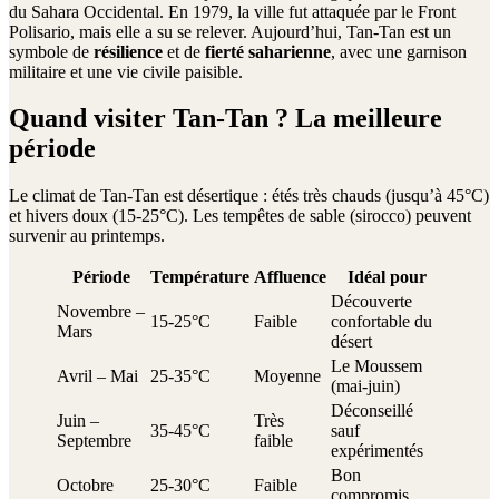
du Sahara Occidental. En 1979, la ville fut attaquée par le Front
Polisario, mais elle a su se relever. Aujourd’hui, Tan-Tan est un
symbole de
résilience
et de
fierté saharienne
, avec une garnison
militaire et une vie civile paisible.
Quand visiter Tan-Tan ? La meilleure
période
Le climat de Tan-Tan est désertique : étés très chauds (jusqu’à 45°C)
et hivers doux (15-25°C). Les tempêtes de sable (sirocco) peuvent
survenir au printemps.
Période
Température
Affluence
Idéal pour
Découverte
Novembre –
15-25°C
Faible
confortable du
Mars
désert
Le Moussem
Avril – Mai
25-35°C
Moyenne
(mai-juin)
Déconseillé
Juin –
Très
35-45°C
sauf
Septembre
faible
expérimentés
Bon
Octobre
25-30°C
Faible
compromis