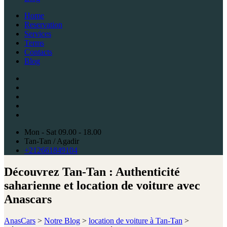
Home
Reservation
Services
Terms
Contacts
Blog
Mon - Sat 09.00 - 18.00
Tan-Tan / Agadir
+212661849104
Découvrez Tan-Tan : Authenticité
saharienne et location de voiture avec
Anascars
AnasCars
>
Notre Blog
>
location de voiture à Tan-Tan
>