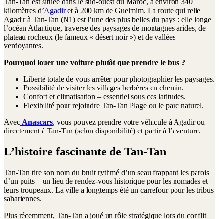
Tan-Tan est située dans le sud-ouest du Maroc, à environ 340
kilomètres d’
Agadir
et à 200 km de Guelmim. La route qui relie
Agadir à Tan-Tan (N1) est l’une des plus belles du pays : elle longe
l’océan Atlantique, traverse des paysages de montagnes arides, de
plateau rocheux (le fameux « désert noir ») et de vallées
verdoyantes.
Pourquoi louer une voiture plutôt que prendre le bus ?
Liberté totale de vous arrêter pour photographier les paysages.
Possibilité de visiter les villages berbères en chemin.
Confort et climatisation – essentiel sous ces latitudes.
Flexibilité pour rejoindre Tan-Tan Plage ou le parc naturel.
Avec
Anascars
, vous pouvez prendre votre véhicule à Agadir ou
directement à Tan-Tan (selon disponibilité) et partir à l’aventure.
L’histoire fascinante de Tan-Tan
Tan-Tan tire son nom du bruit rythmé d’un seau frappant les parois
d’un puits – un lieu de rendez-vous historique pour les nomades et
leurs troupeaux. La ville a longtemps été un carrefour pour les tribus
sahariennes.
Plus récemment, Tan-Tan a joué un rôle stratégique lors du conflit