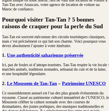
région unique en toute liberté, rien ne vaut une location de voiture à
Tan-Tan avec Anascars, votre agence de location de voiture au
Maroc de confiance.
Pourquoi visiter Tan-Tan ? 5 bonnes
raisons de craquer pour la perle du Sud
Tan-Tan est souvent méconnue des circuits touristiques classiques,
mais c’est précisément ce qui fait son charme. Voici pourquoi vous
devez absolument l’ajouter à votre itinéraire.
1.
Une authenticité saharienne préservée
Ici, pas de foules ni d’attrape-touristes. Tan-Tan respire la vie locale :
marchés animés, traditions nomades, artisanat du cuir et de la laine,
et une hospitalité légendaire.
2.
Le Moussem de Tan-Tan
–
Patrimoine UNESCO
Ce rassemblement annuel est l’un des plus grands événements du
royaume. Classé au patrimoine culturel immatériel de l’UNESCO, le
Moussem célèbre la culture nomade avec des courses de
dromadaires, des joutes poétiques, des musiques traditionnelles et
des danses folkloriques. Il a généralement lieu entre mai et juin.