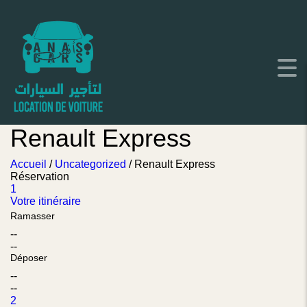
Renault Express
Accueil
/
Uncategorized
/ Renault Express
Réservation
1
Votre itinéraire
Ramasser
--
--
Déposer
--
--
2