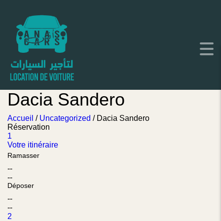
Dacia Sandero
Accueil
/
Uncategorized
/ Dacia Sandero
Réservation
1
Votre itinéraire
Ramasser
--
--
Déposer
--
--
2